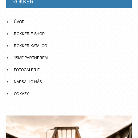
ROKKER
ÚVOD
ROKKER E-SHOP
ROKKER KATALOG
JSME PARTNEREM
FOTOGALERIE
NAPSALI O NÁS
ODKAZY