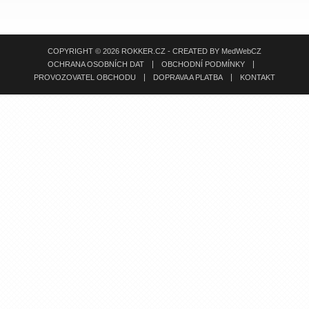
COPYRIGHT © 2026 ROKKER.CZ - CREATED BY
MedWebCZ
OCHRANA OSOBNÍCH DAT
OBCHODNÍ PODMÍNKY
PROVOZOVATEL OBCHODU
DOPRAVA A PLATBA
KONTAKT