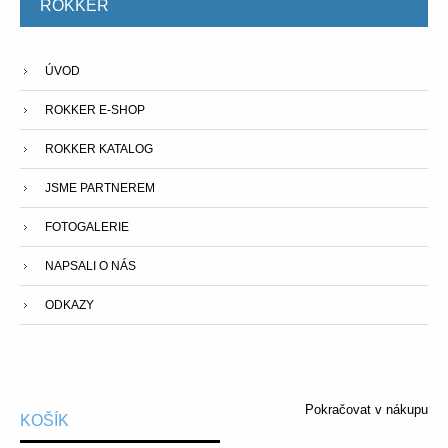
ROKKER
ÚVOD
ROKKER E-SHOP
ROKKER KATALOG
JSME PARTNEREM
FOTOGALERIE
NAPSALI O NÁS
ODKAZY
Pokračovat v nákupu
KOŠÍK