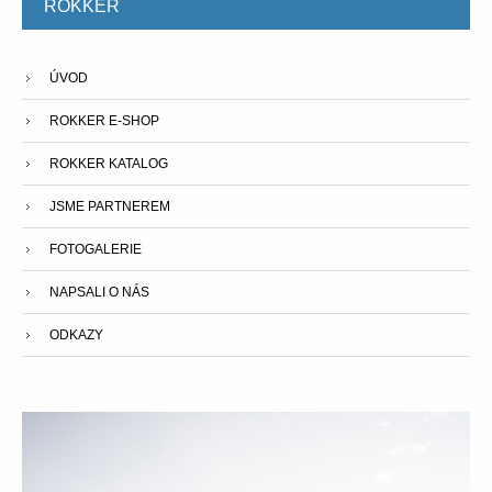
ROKKER
ÚVOD
ROKKER E-SHOP
ROKKER KATALOG
JSME PARTNEREM
FOTOGALERIE
NAPSALI O NÁS
ODKAZY