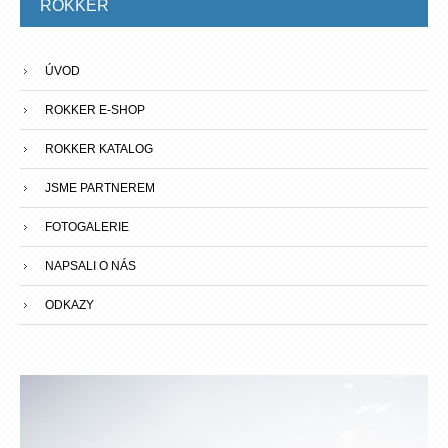
ROKKER
ÚVOD
ROKKER E-SHOP
ROKKER KATALOG
JSME PARTNEREM
FOTOGALERIE
NAPSALI O NÁS
ODKAZY