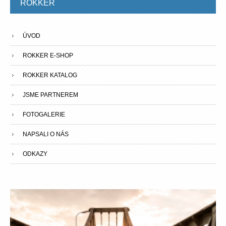
ROKKER
ÚVOD
ROKKER E-SHOP
ROKKER KATALOG
JSME PARTNEREM
FOTOGALERIE
NAPSALI O NÁS
ODKAZY